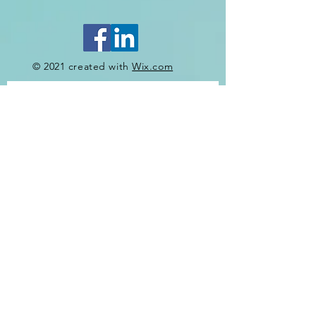
© 2021 created with
Wix.com
Contactgegeve
ns
Voornaam
*
Achternaam
E-mailadres
*