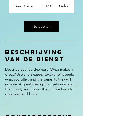
120
euro
1 uur 30 min.
1
€ 120
Online
u
u
3
0
Nu boeken
m
i
n
.
Beschrijving
van de dienst
Describe your service here. What makes it
great? Use short catchy text to tell people
what you offer, and the benefits they will
receive. A great description gets readers in
the mood, and makes them more likely to
go ahead and book.